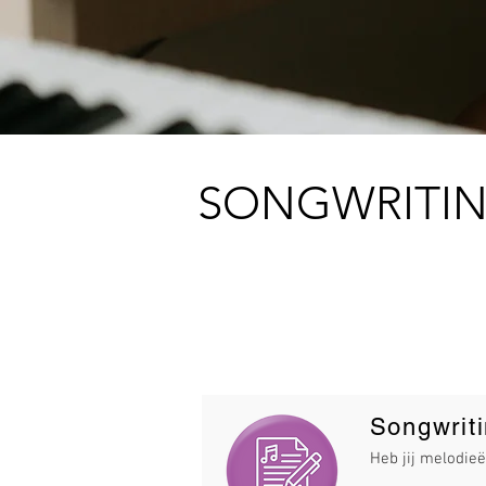
SONGWRITI
Songwriting:
15 lessen van 60 minuten: 360 
30 lessen van 60 minuten: 650 
Songwrit
Heb jij melodieë