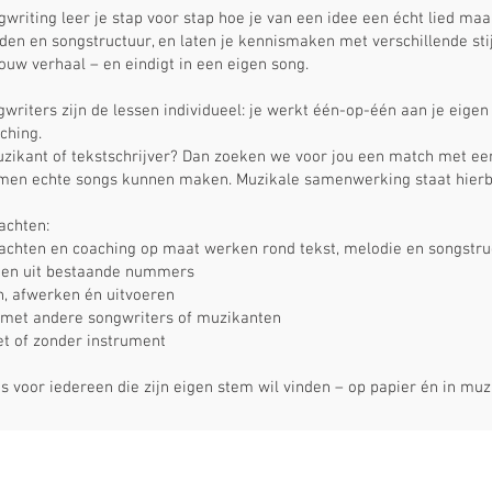
gwriting
leer je stap voor stap hoe je van een idee een écht lied ma
den en songstructuur, en laten je kennismaken met verschillende sti
 jouw verhaal – en eindigt in een eigen song.
writers zijn de lessen individueel: je werkt één-op-één aan je eig
ching.
uzikant of tekstschrijver? Dan zoeken we voor jou een match met e
samen echte songs kunnen maken. Muzikale samenwerking staat hierbi
achten:
rachten en coaching op maat werken rond tekst, melodie en songstr
doen uit bestaande nummers
en, afwerken én uitvoeren
met andere songwriters of muzikanten
et of zonder instrument
s voor iedereen die zijn eigen stem wil vinden – op papier én in muz