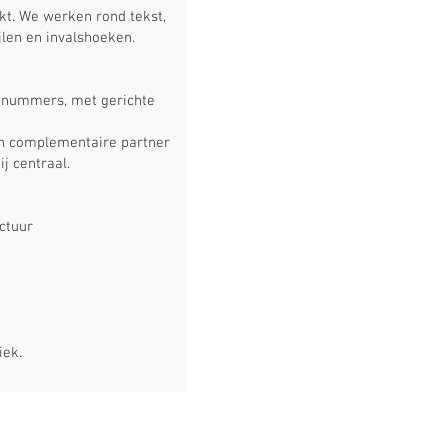
akt. We werken rond tekst,
jlen en invalshoeken.
en nummers, met gerichte
en complementaire partner
j centraal.
uctuur
iek.